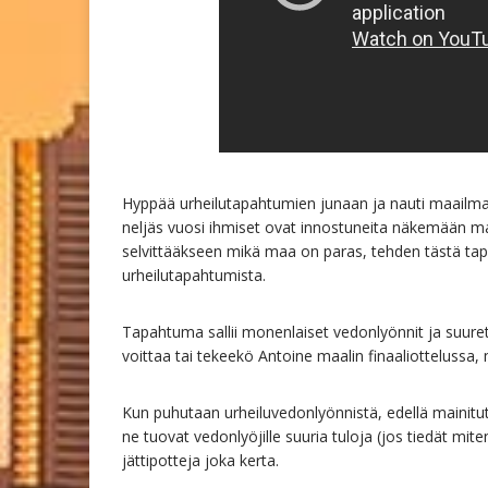
Hyppää urheilutapahtumien junaan ja nauti maailm
neljäs vuosi ihmiset ovat innostuneita näkemään m
selvittääkseen mikä maa on paras, tehden tästä t
urheilutapahtumista.
Tapahtuma sallii monenlaiset vedonlyönnit ja suuret
voittaa tai tekeekö Antoine maalin finaaliottelussa, 
Kun puhutaan urheiluvedonlyönnistä, edellä mainitu
ne tuovat vedonlyöjille suuria tuloja (jos tiedät mite
jättipotteja joka kerta.