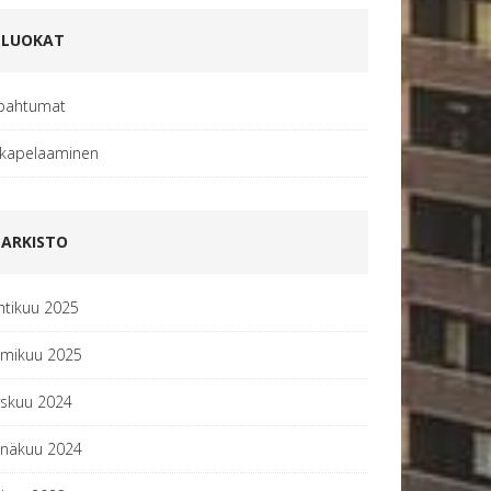
LUOKAT
pahtumat
kapelaaminen
ARKISTO
htikuu 2025
lmikuu 2025
yskuu 2024
inäkuu 2024