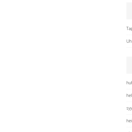
Ta
Uh
hu
he
sy
he