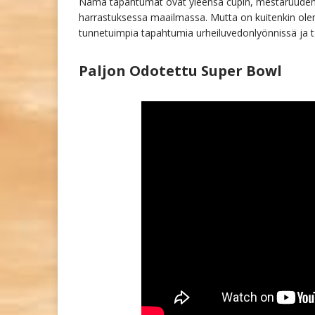
Nämä tapahtumat ovat yleensä cupin, mestaruuden ta
harrastuksessa maailmassa. Mutta on kuitenkin olema
tunnetuimpia tapahtumia urheiluvedonlyönnissä ja t
Paljon Odotettu Super Bowl