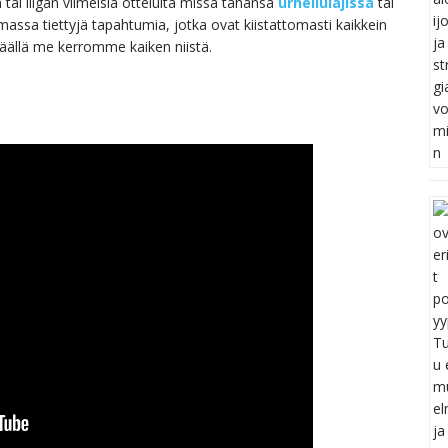
i liigan viimeisiä otteluita missä tahansa
urheilulajissa
tai
ssa tiettyjä tapahtumia, jotka ovat kiistattomasti kaikkein
äällä me kerromme kaiken niistä.