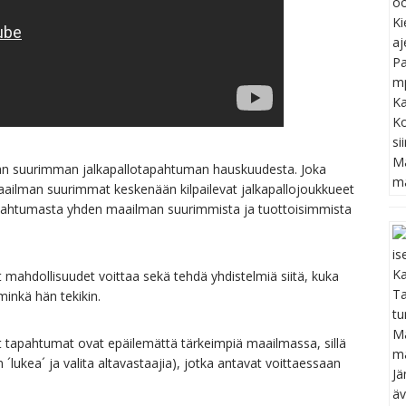
an suurimman jalkapallotapahtuman hauskuudesta. Joka
aailman suurimmat keskenään kilpailevat jalkapallojoukkueet
apahtumasta yhden maailman suurimmista ja tuottoisimmista
 mahdollisuudet voittaa sekä tehdä yhdistelmiä siitä, kuka
minkä hän tekikin.
t tapahtumat ovat epäilemättä tärkeimpiä maailmassa, sillä
n ´lukea´ ja valita altavastaajia), jotka antavat voittaessaan