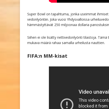
Super Bowl on tapahtuma, jonka useimmat ihmiset kat
vedonlyöntiin. Joka vuosi Yhdysvalloissa urheiluved
hämmästyttävät 250 miljoonaa dollaria panostuksina
Siihen ei ole lisätty nettivedonlyönti tilastoja. Täm
mukava määrä rahaa samalla urheilusta nauttien.
FIFA:n MM-kisat