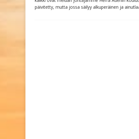
kaikki ovat meidän johtajamme Herra Adenin koulutta
päivitetty, mutta jossa säilyy alkuperäinen ja ainut