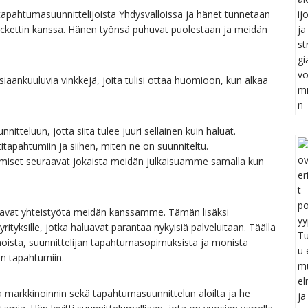
pahtumasuunnittelijoista Yhdysvalloissa ja hänet tunnetaan
Trickettin kanssa. Hänen työnsä puhuvat puolestaan ja meidän
iaankuuluvia vinkkejä, joita tulisi ottaa huomioon, kun alkaa
tteluun, jotta siitä tulee juuri sellainen kuin haluat.
apahtumiin ja siihen, miten ne on suunniteltu.
set seuraavat jokaista meidän julkaisuamme samalla kun
luavat yhteistyötä meidän kanssamme. Tämän lisäksi
rityksille, jotka haluavat parantaa nykyisiä palveluitaan. Täällä
oista, suunnittelijan tapahtumasopimuksista ja monista
hin tapahtumiin.
 markkinoinnin sekä tapahtumasuunnittelun aloilta ja he