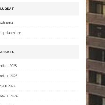
LUOKAT
pahtumat
kapelaaminen
ARKISTO
htikuu 2025
lmikuu 2025
yskuu 2024
inäkuu 2024