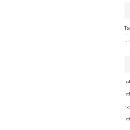
Ta
Uh
hu
he
sy
he