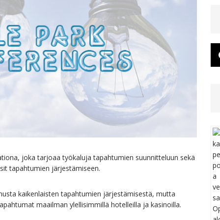
ationa, joka tarjoaa työkaluja tapahtumien suunnitteluun sekä
surssit tapahtumien järjestämiseen.
usta kaikenlaisten tapahtumien järjestämisestä, mutta
ahtumat maailman ylellisimmillä hotelleilla ja kasinoilla.