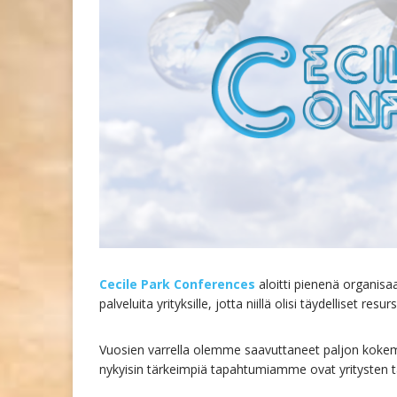
Cecile Park Conferences
aloitti pienenä organisa
palveluita yrityksille, jotta niillä olisi täydelliset re
Vuosien varrella olemme saavuttaneet paljon kokem
nykyisin tärkeimpiä tapahtumiamme ovat yritysten tap