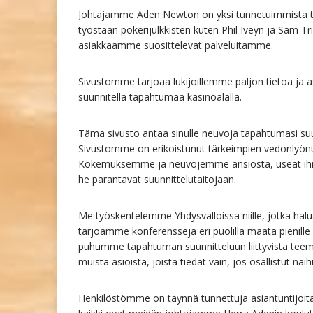
Johtajamme Aden Newton on yksi tunnetuimmista ta
työstään pokerijulkkisten kuten Phil Iveyn ja Sam 
asiakkaamme suosittelevat palveluitamme.
Sivustomme tarjoaa lukijoillemme paljon tietoa ja as
suunnitella tapahtumaa kasinoalalla.
Tämä sivusto antaa sinulle neuvoja tapahtumasi suunni
Sivustomme on erikoistunut tärkeimpien vedonlyöntit
Kokemuksemme ja neuvojemme ansiosta, useat ihmi
he parantavat suunnittelutaitojaan.
Me työskentelemme Yhdysvalloissa niille, jotka ha
tarjoamme konferensseja eri puolilla maata pienille y
puhumme tapahtuman suunnitteluun liittyvistä teem
muista asioista, joista tiedät vain, jos osallistut näi
Henkilöstömme on täynnä tunnettuja asiantuntijoita