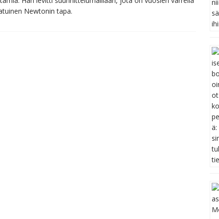
mia. Hän levitti suunnittelumalliaan, jota on vuosien varrella
laatuinen Newtonin tapa.