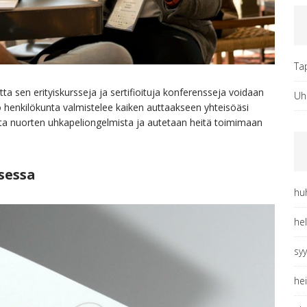
Ta
a sen erityiskursseja ja sertifioituja konferensseja voidaan
Uh
o henkilökunta valmistelee kaiken auttaakseen yhteisöäsi
ta nuorten uhkapeliongelmista ja autetaan heitä toimimaan
sessa
hu
he
sy
he