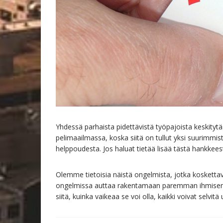
Yhdessä parhaista pidettävistä työpajoista keskit
pelimaailmassa, koska siitä on tullut yksi suurimmis
helppoudesta. Jos haluat tietää lisää tästä hankkeest
Olemme tietoisia näistä ongelmista, jotka kosketta
ongelmissa auttaa rakentamaan paremman ihmisen 
siitä, kuinka vaikeaa se voi olla, kaikki voivat selvit