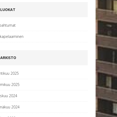
LUOKAT
pahtumat
kapelaaminen
ARKISTO
htikuu 2025
lmikuu 2025
yskuu 2024
inäkuu 2024