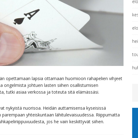
el
ke
el
he
to
hu
ytään opettamaan lapsia ottamaan huomioon rahapelien vihjeet
ta ongelmista johtuen lasten siihen osallistumisen
a, tutki asiaa verkossa ja toteuta sitä elämässäsi.
vat nykyistä nuorisoa. Heidän auttamisensa kyseisissä
parempaan yhteiskuntaan lähitulevaisuudessa. Riippumatta
ä uhkapeliriippuvuudesta, jos he vain keskittyvät siihen.