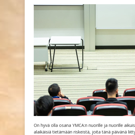
On hyvä olla osana YMCA:n nuorille ja nuorille aikui
alaikäisiä tietämään riskeistä, joita tänä päivänä li