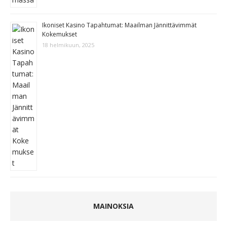
Ikoniset Kasino Tapahtumat: Maailman Jännittävimmät
Kokemukset
18 helmikuun, 2025
MAINOKSIA