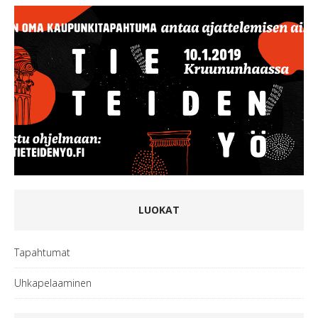
LUOKAT
Tapahtumat
Uhkapelaaminen