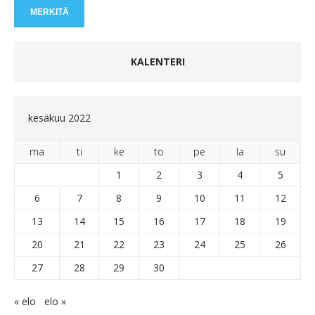
KALENTERI
kesäkuu 2022
ma
ti
ke
to
pe
la
su
1
2
3
4
5
6
7
8
9
10
11
12
13
14
15
16
17
18
19
20
21
22
23
24
25
26
27
28
29
30
« elo
elo »