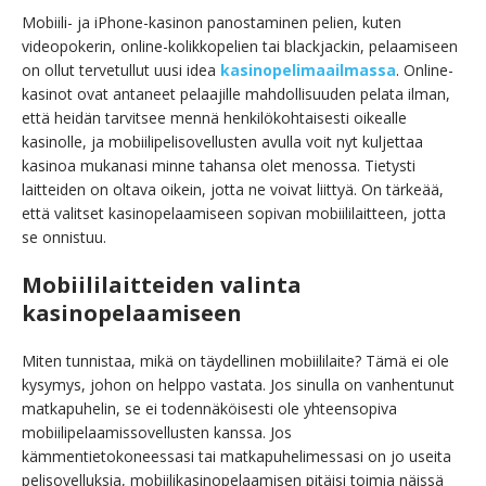
Mobiili- ja iPhone-kasinon panostaminen pelien, kuten
videopokerin, online-kolikkopelien tai blackjackin, pelaamiseen
on ollut tervetullut uusi idea
kasinopelimaailmassa
. Online-
kasinot ovat antaneet pelaajille mahdollisuuden pelata ilman,
että heidän tarvitsee mennä henkilökohtaisesti oikealle
kasinolle, ja mobiilipelisovellusten avulla voit nyt kuljettaa
kasinoa mukanasi minne tahansa olet menossa. Tietysti
laitteiden on oltava oikein, jotta ne voivat liittyä. On tärkeää,
että valitset kasinopelaamiseen sopivan mobiililaitteen, jotta
se onnistuu.
Mobiililaitteiden valinta
kasinopelaamiseen
Miten tunnistaa, mikä on täydellinen mobiililaite? Tämä ei ole
kysymys, johon on helppo vastata. Jos sinulla on vanhentunut
matkapuhelin, se ei todennäköisesti ole yhteensopiva
mobiilipelaamissovellusten kanssa. Jos
kämmentietokoneessasi tai matkapuhelimessasi on jo useita
pelisovelluksia, mobiilikasinopelaamisen pitäisi toimia näissä