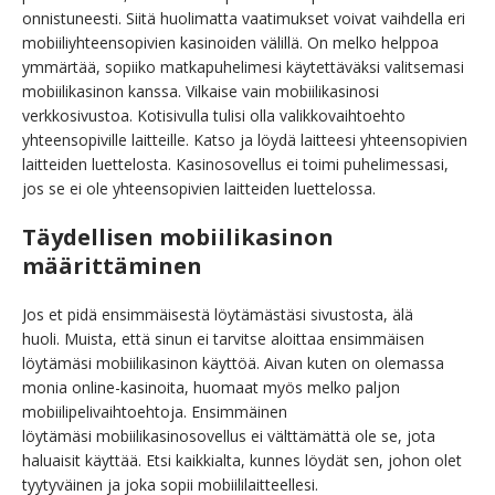
onnistuneesti. Siitä huolimatta vaatimukset voivat vaihdella eri
mobiiliyhteensopivien kasinoiden välillä. On melko helppoa
ymmärtää, sopiiko matkapuhelimesi käytettäväksi valitsemasi
mobiilikasinon kanssa. Vilkaise vain mobiilikasinosi
verkkosivustoa. Kotisivulla tulisi olla valikkovaihtoehto
yhteensopiville laitteille. Katso ja löydä laitteesi yhteensopivien
laitteiden luettelosta. Kasinosovellus ei toimi puhelimessasi,
jos se ei ole yhteensopivien laitteiden luettelossa.
Täydellisen mobiilikasinon
määrittäminen
Jos et pidä ensimmäisestä löytämästäsi sivustosta, älä
huoli. Muista, että sinun ei tarvitse aloittaa ensimmäisen
löytämäsi mobiilikasinon käyttöä. Aivan kuten on olemassa
monia online-kasinoita, huomaat myös melko paljon
mobiilipelivaihtoehtoja. Ensimmäinen
löytämäsi mobiilikasinosovellus ei välttämättä ole se, jota
haluaisit käyttää. Etsi kaikkialta, kunnes löydät sen, johon olet
tyytyväinen ja joka sopii mobiililaitteellesi.