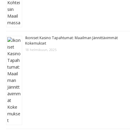
Ikoniset Kasino Tapahtumat: Maailman Jännittävimmät
Kokemukset
18 helmikuun, 2025