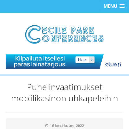
MENU
Puhelinvaatimukset
mobiilikasinon uhkapeleihin
16 kesäkuun, 2022